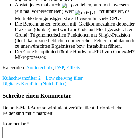
Anstatt jedes mal durch
zu teilen, wird mit inversem
(ein mal vorberechneten) Wert
multipliziert, da
Multiplikation günstiger ist als Division für viele CPUs.
Die Berechnungen erfolgen mit Gleitkommezahlen doppelter
Präzision (double) und wird am Ende auf Float gecastet. Der
Grund: Trigonometrischen Funktionen mit Single-Präzision
(float) kann zu erheblichen numerischen Fehlern und dadurch
zu unerwünschten Ergebnissen bzw. Instabilität führen.
Der Code ist optimiert für die Hardware-FPU von Cortex-M7
Mikroprozessor.
Kategorien:
Audiotechnik
,
DSP
,
Effects
Beitragsnavigation
Kuhschwanzfilter 2 – Low shelving filter
Digitales Kerbfilter (Notch filter)
Schreibe einen Kommentar
Deine E-Mail-Adresse wird nicht veröffentlicht.
Erforderliche
Felder sind mit
*
markiert
Kommentar
*