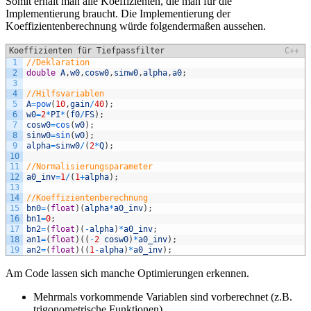
Somit erhält man alle Koeffizienten, die man für die
Implementierung braucht. Die Implementierung der
Koeffizientenberechnung würde folgendermaßen aussehen.
Koeffizienten für Tiefpassfilter
C++
1
//Deklaration
2
double
A
,
w0
,
cosw0
,
sinw0
,
alpha
,
a0
;
3
4
//Hilfsvariablen
5
A
=
pow
(
10
,
gain
/
40
)
;
6
w0
=
2
*
PI
*
(
f0
/
FS
)
;
7
cosw0
=
cos
(
w0
)
;
8
sinw0
=
sin
(
w0
)
;
9
alpha
=
sinw0
/
(
2
*
Q
)
;
10
11
//Normalisierungsparameter
12
a0_inv
=
1
/
(
1
+
alpha
)
;
13
14
//Koeffizientenberechnung
15
bn0
=
(
float
)
(
alpha
*
a0_inv
)
;
16
bn1
=
0
;
17
bn2
=
(
float
)
(
-
alpha
)
*
a0_inv
;
18
an1
=
(
float
)
(
(
-
2
cosw0
)
*
a0_inv
)
;
19
an2
=
(
float
)
(
(
1
-
alpha
)
*
a0_inv
)
;
Am Code lassen sich manche Optimierungen erkennen.
Mehrmals vorkommende Variablen sind vorberechnet (z.B.
trigonometrische Funktionen)