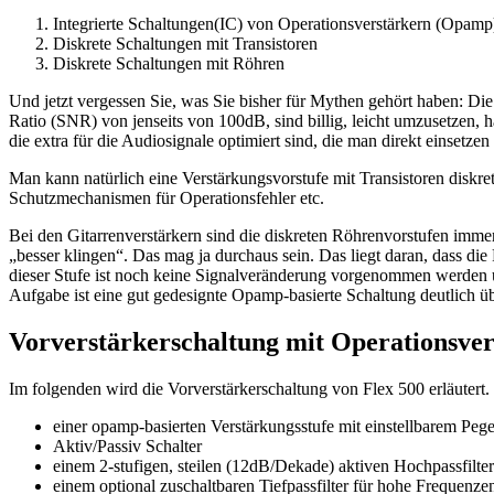
Integrierte Schaltungen(IC) von Operationsverstärkern (Opamp
Diskrete Schaltungen mit Transistoren
Diskrete Schaltungen mit Röhren
Und jetzt vergessen Sie, was Sie bisher für Mythen gehört haben: Die
Ratio (SNR) von jenseits von 100dB, sind billig, leicht umzusetzen,
die extra für die Audiosignale optimiert sind, die man direkt einsetz
Man kann natürlich eine Verstärkungsvorstufe mit Transistoren diskre
Schutzmechanismen für Operationsfehler etc.
Bei den Gitarrenverstärkern sind die diskreten Röhrenvorstufen imme
„besser klingen“. Das mag ja durchaus sein. Das liegt daran, dass d
dieser Stufe ist noch keine Signalveränderung vorgenommen werden u
Aufgabe ist eine gut gedesignte Opamp-basierte Schaltung deutlich ü
Vorverstärkerschaltung mit Operationsve
Im folgenden wird die Vorverstärkerschaltung von Flex 500 erläutert. 
einer opamp-basierten Verstärkungsstufe mit einstellbarem Pege
Aktiv/Passiv Schalter
einem 2-stufigen, steilen (12dB/Dekade) aktiven Hochpassfilter
einem optional zuschaltbaren Tiefpassfilter für hohe Frequenz