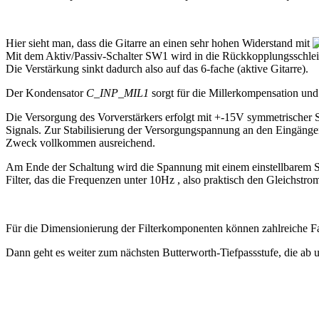
Hier sieht man, dass die Gitarre an einen sehr hohen Widerstand mit
Mit dem Aktiv/Passiv-Schalter SW1 wird in die Rückkopplungsschlei
Die Verstärkung sinkt dadurch also auf das 6-fache (aktive Gitarre).
Der Kondensator
C_INP_MIL1
sorgt für die Millerkompensation un
Die Versorgung des Vorverstärkers erfolgt mit +-15V symmetrischer Sp
Signals. Zur Stabilisierung der Versorgungspannung an den Eingäng
Zweck vollkommen ausreichend.
Am Ende der Schaltung wird die Spannung mit einem einstellbarem Span
Filter, das die Frequenzen unter 10Hz , also praktisch den Gleichstrom,
Für die Dimensionierung der Filterkomponenten können zahlreiche F
Dann geht es weiter zum nächsten Butterworth-Tiefpassstufe, die ab um