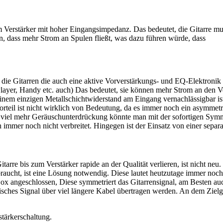
 Verstärker mit hoher Eingangsimpedanz. Das bedeutet, die Gitarre mu
, dass mehr Strom an Spulen fließt, was dazu führen würde, dass
r die Gitarren die auch eine aktive Vorverstärkungs- und EQ-Elektroni
ayer, Handy etc. auch) Das bedeutet, sie können mehr Strom an den Ve
nem einzigen Metallschichtwiderstand am Eingang vernachlässigbar is
orteil ist nicht wirklich von Bedeutung, da es immer noch ein asymmet
n viel mehr Geräuschunterdrückung könnte man mit der sofortigen Symme
n immer noch nicht verbreitet. Hingegen ist der Einsatz von einer separ
tarre bis zum Verstärker rapide an der Qualität verlieren, ist nicht neu
aucht, ist eine Lösung notwendig. Diese lautet heutzutage immer noch 
ox angeschlossen, Diese symmetriert das Gitarrensignal, am Besten au
sches Signal über viel längere Kabel übertragen werden. An dem Zielg
stärkerschaltung.