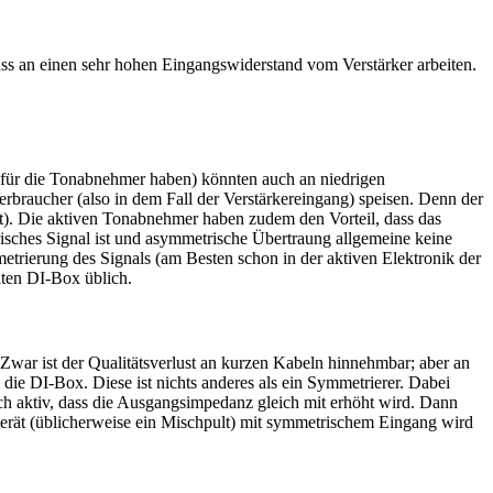
ss an einen sehr hohen Eingangswiderstand vom Verstärker arbeiten.
k für die Tonabnehmer haben) könnten auch an niedrigen
rbraucher (also in dem Fall der Verstärkereingang) speisen. Denn der
t). Die aktiven Tonabnehmer haben zudem den Vorteil, dass das
risches Signal ist und asymmetrische Übertraung allgemeine keine
trierung des Signals (am Besten schon in der aktiven Elektronik der
aten DI-Box üblich.
. Zwar ist der Qualitätsverlust an kurzen Kabeln hinnehmbar; aber an
die DI-Box. Diese ist nichts anderes als ein Symmetrierer. Dabei
ch aktiv, dass die Ausgangsimpedanz gleich mit erhöht wird. Dann
erät (üblicherweise ein Mischpult) mit symmetrischem Eingang wird