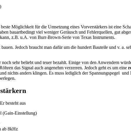
)
 beste Möglichkeit für die Umsetzung eines Vorverstärkers ist eine Sch
 haben bauartbedingt viel weniger Geräusch und Fehlerquellen, gut ab
en kann, z.B. u.A. von Burr-Brown-Serie von Texas Instruments.
t bauen. Jedoch braucht man dafür um die hundert Bauteile und v. a. s
r noch sehr beliebt und teuer bezahlt. Einige von den Anwendern würd
ie Röhren das Signal auch angenehm verzerren. Jedoch geht es um eine
r
nd nichts anders klingen. Es muss lediglich der Spannungspegel und 
berlegen.
rstärkern
Er besteht aus
l (Gain-Einstellung)
en ab 8kHz