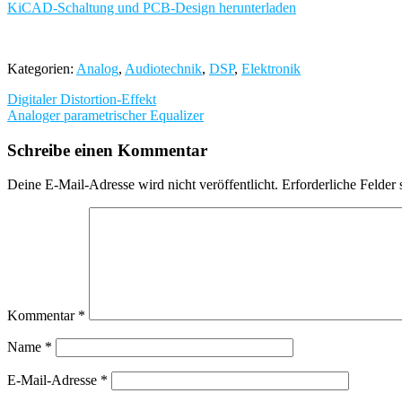
KiCAD-Schaltung und PCB-Design herunterladen
Kategorien:
Analog
,
Audiotechnik
,
DSP
,
Elektronik
Beitragsnavigation
Digitaler Distortion-Effekt
Analoger parametrischer Equalizer
Schreibe einen Kommentar
Deine E-Mail-Adresse wird nicht veröffentlicht.
Erforderliche Felder 
Kommentar
*
Name
*
E-Mail-Adresse
*