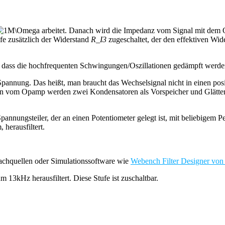
arbeitet. Danach wird die Impedanz vom Signal mit de
fe zusätzlich der Widerstand
R_I3
zugeschaltet, der den effektiven W
d dass die hochfrequenten Schwingungen/Oszillationen gedämpft werde
annung. Das heißt, man braucht das Wechselsignal nicht in einen posit
en vom Opamp werden zwei Kondensatoren als Vorspeicher und Glätter
nungsteiler, der an einen Potentiometer gelegt ist, mit beliebigem Pe
 herausfiltert.
achquellen oder Simulationssoftware wie
Webench Filter Designer von
 13kHz herausfiltert. Diese Stufe ist zuschaltbar.