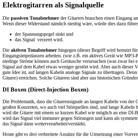
Elektrogitarren als Signalquelle
Die
passiven Tonabnehmer
der Gitarren brauchen einen Eingang am
Wenn dieser Widerstand nämlich niedrig wäre, würde dies dazu führen
der Spannungspegel sinkt und
das Signal verzerrt wird.
Die
aktiven Tonabnehmer
hingegen (dieser Begriff wird benutzt fü
Eingangsimpedanzen arbeiten. (wie z.B. ein aktives Gerät wie MP3-Pl
niedrige Ströme können auch Geräusche verursachen (was zwar bei ei
Signal auf dem Kabel etwas weniger gestört wird. Aber auch dieser V
gute Idee ist, auf langen Kabeln analoge Signale zu übertragen. Den
Gitarre) erreichen. Solche Gitarren sind aber aus historischen Gründe
DI Boxen (Direct-Injection Boxen)
Die Problematik, dass die Gitarrensignale an langen Kabeln von der Gi
großen Konzerten, wo auch viel Störquellen sind, und lange Kabeln br
wird die Gitarre mit einem so kurzen Kabel wie möglich an eine DI-B
wird das Signal viel immuner gegen Störungen und kann als symmetri
das Signal dann weiterverarbeitet/verstärkt.
Heute gibt es drei verbreitete Ansätze für die Umsetzung einer Vorver