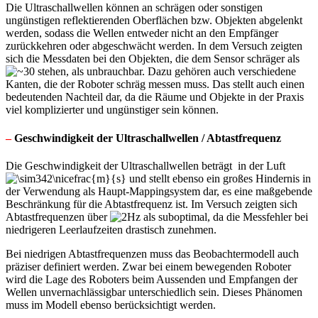
Die Ultraschallwellen können an schrägen oder sonstigen
ungünstigen reflektierenden Oberflächen bzw. Objekten abgelenkt
werden, sodass die Wellen entweder nicht an den Empfänger
zurückkehren oder abgeschwächt werden. In dem Versuch zeigten
sich die Messdaten bei den Objekten, die dem Sensor schräger als
stehen, als unbrauchbar. Dazu gehören auch verschiedene
Kanten, die der Roboter schräg messen muss. Das stellt auch einen
bedeutenden Nachteil dar, da die Räume und Objekte in der Praxis
viel komplizierter und ungünstiger sein können.
–
Geschwindigkeit der Ultraschallwellen / Abtastfrequenz
Die Geschwindigkeit der Ultraschallwellen beträgt in der Luft
und stellt ebenso ein großes Hindernis in
der Verwendung als Haupt-Mappingsystem dar, es eine maßgebende
Beschränkung für die Abtastfrequenz ist. Im Versuch zeigten sich
Abtastfrequenzen über
als suboptimal, da die Messfehler bei
niedrigeren Leerlaufzeiten drastisch zunehmen.
Bei niedrigen Abtastfrequenzen muss das Beobachtermodell auch
präziser definiert werden. Zwar bei einem bewegenden Roboter
wird die Lage des Roboters beim Aussenden und Empfangen der
Wellen unvernachlässigbar unterschiedlich sein. Dieses Phänomen
muss im Modell ebenso berücksichtigt werden.